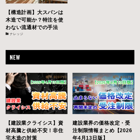
【構造計画】大スパンは
木造で可能か？特注を使
わない流通材での手法
ナレッジ
NEW
【建設業クライシス】資
建設業界の価格改定・受
材高騰と供給不安！非住
注制限情報まとめ【2026
宅木造の対策
年4月13日版】