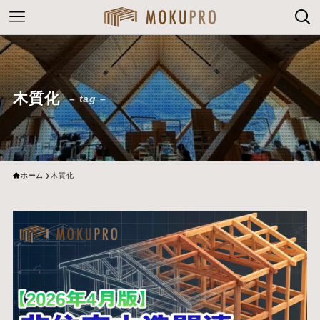
木質化
– tag –
ホーム
木質化